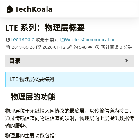
🏠
TechKoala
LTE 系列：物理层概要
TechKoala
收录于
类别
WirelessCommunication
2019-06-28
2026-01-12
约 548 字
预计阅读 3 分钟
目录
物理层的功能
LTE 物理层概要综列
物理层的关键技术
物理层信号和信道的设计
物理层过程
物理层的功能
参考
物理层位于无线接入网协议的
最底层
，以传输信道为接口，
通过传输信道向物理信道的映射，物理层向上层提供数据传
输的服务。
物理层的主要功能包括：