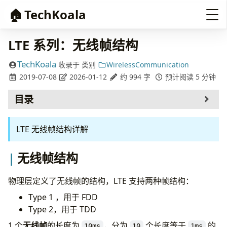
🏠
TechKoala
LTE 系列：无线帧结构
TechKoala
收录于
类别
WirelessCommunication
2019-07-08
2026-01-12
约 994 字
预计阅读 5 分钟
目录
无线帧结构
LTE 无线帧结构详解
另见
参考
无线帧结构
物理层定义了无线帧的结构，LTE 支持两种帧结构：
Type 1 ，用于 FDD
Type 2，用于 TDD
1 个
无线帧
的长度为
，分为
个长度等于
的
10ms
10
1ms