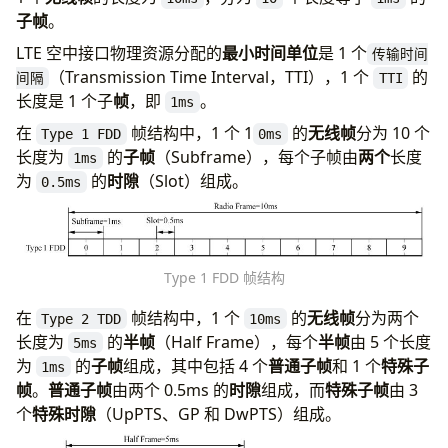
子帧
。
LTE 空中接口物理资源分配的
最小时间单位
是 1 个
传输时间
（Transmission Time Interval，TTI），1 个
的
间隔
TTI
长度是 1 个子
帧
，即
。
1ms
在
帧结构中，1 个 1
的
无线帧
分为 10 个
Type 1 FDD
0ms
长度为
的
子帧
（Subframe），每个子帧由
两个
长度
1ms
为
的
时隙
（Slot）组成。
0.5ms
Type 1 FDD 帧结构
在
帧结构中，1 个
的
无线帧
分为两个
Type 2 TDD
10ms
长度为
的
半帧
（Half Frame），每个
半帧
由 5 个长度
5ms
为
的
子帧
组成，其中包括 4 个
普通子帧
和 1 个
特殊子
1ms
帧
。
普通子帧
由两个 0.5ms 的
时隙
组成，而
特殊子帧
由 3
个
特殊时隙
（UpPTS、GP 和 DwPTS）组成。