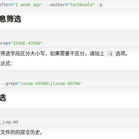
after
=
"1 week ago"
 --author
=
"techkoala"
 -p
信息筛选
grep
=
"ISSUE-43560"
述筛选字段区分大小写，如果需要不区分，请加上
选项。
-i
表达式：
 --grep
=
"issue-43560\|issue-89786"
选
t_Log.md
定文件的的提交历史。