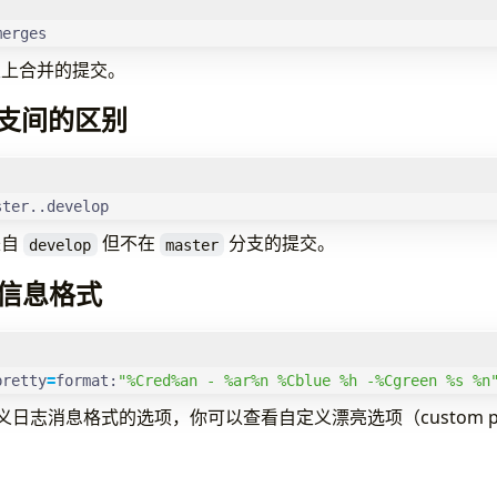
merges
支上合并的提交。
支间的区别
ster..develop
来自
但不在
分支的提交。
develop
master
g 信息格式
pretty
=
format:
"%Cred%an - %ar%n %Cblue %h -%Cgreen %s %n
义日志消息格式的选项，你可以查看自定义漂亮选项（custom prett