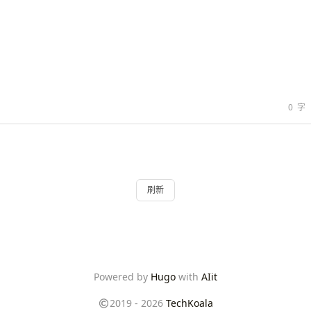
0
字
刷新
Powered by
Hugo
with
AIit
2019 - 2026
TechKoala