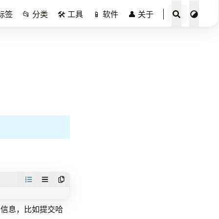
️ 标签
📂 分类
🛠️ 工具
📱 软件
👤 关于
的信息，比如提交哈