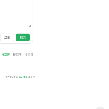
登录
提交
按正序
按倒序
按热度
Powered by
Waline
v3.8.0