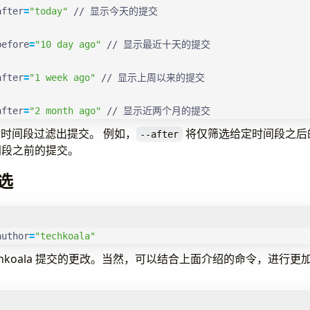
after
=
"today"
before
=
"10 day ago"
after
=
"1 week ago"
after
=
"2 month ago"
 // 显示近两个月的提交
时间段过滤出提交。 例如，
将仅筛选给定时间段之后
--after
间段之前的提交。
选
author
=
"techkoala"
chkoala 提交的更改。当然，可以结合上面介绍的命令，进行