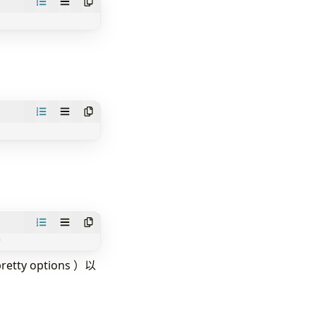
"
y options ）以