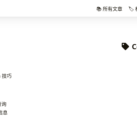
📚 所有文章
🏷
C
h 技巧
查询
程信息