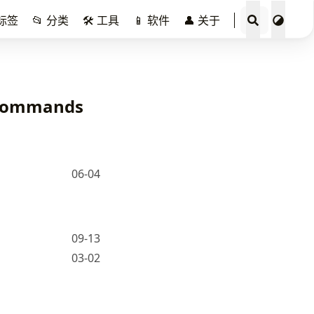
️ 标签
📂 分类
🛠️ 工具
📱 软件
👤 关于
ommands
06-04
09-13
03-02