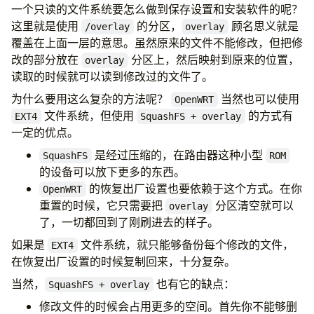
一个只读的文件系统要怎么做到保存设置和安装软件的呢？
这里就是使用
的分区，
顾名思义就是
/overlay
overlay
覆盖在上面一层的意思。虽然原来的文件不能修改，但把修
改的部分放在
分区上，然后映射到原来的位置，
overlay
读取的时候就可以读到修改过的文件了。
为什么要用这么复杂的方法呢？
当然也可以使用
OpenWRT
文件系统，但使用
的方式有
EXT4
SquashFS + overlay
一定的优点。
是经过压缩的，在路由器这种小型
SquashFS
ROM
的设备可以放下更多的东西。
的恢复出厂设置也要依赖于这个方式。在你
OpenWRT
重置的时候，它只需要把
分区清空就可以
overlay
了，一切都回到了刚刷进去的样子。
如果是
文件系统，就只能够备份每个修改的文件，
EXT4
在恢复出厂设置的时候复制回来，十分复杂。
当然，
也有它的缺点：
SquashFS + overlay
修改文件的时候会占用更多的空间。首先你不能够删