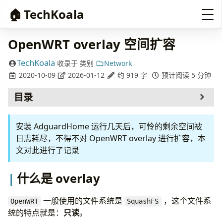
🏠
TechKoala
OpenWRT overlay 空间扩容
TechKoala
收录于
类别
Network
2020-10-09
2026-01-12
约 919 字
预计阅读 5 分钟
目录
什么是 overlay
安装 AdguardHome 运行几天后，可怜的剩余空间被
创建新分区
日志耗尽，不得不对 OpenWRT overlay 进行扩容，本
格式化分区
文对此进行了记录
挂载新分区
转移到新分区
Web 界面配置修改
什么是 overlay
完成
自动挂载
一般使用的文件系统是
，这个文件系
OpenWRT
SquashFS
参考
统的特点就是：
只读
。