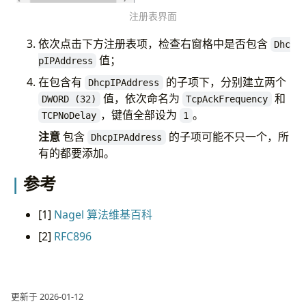
注册表界面
依次点击下方注册表项，检查右窗格中是否包含
Dhc
值；
pIPAddress
在包含有
的子项下，分别建立两个
DhcpIPAddress
值，依次命名为
和
DWORD (32)
TcpAckFrequency
，键值全部设为
。
TCPNoDelay
1
注意
包含
的子项可能不只一个，所
DhcpIPAddress
有的都要添加。
参考
[1]
Nagel 算法维基百科
[2]
RFC896
更新于 2026-01-12