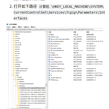
end if
打开如下路径
计算机 \HKEY_LOCAL_MACHINE\SYSTEM\
CurrentControlSet\Services\Tcpip\Parameters\Int
erfaces